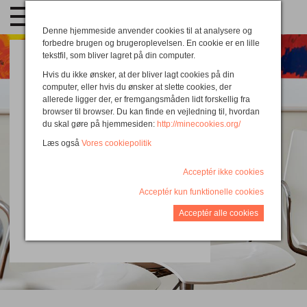
Denne hjemmeside anvender cookies til at analysere og
forbedre brugen og brugeroplevelsen. En cookie er en lille
tekstfil, som bliver lagret på din computer.
Livet i
Temadag i Aarhus
Hvis du ikke ønsker, at der bliver lagt cookies på din
diagnosekulturen
computer, eller hvis du ønsker at slette cookies, der
Svend Brinkmann
allerede ligger der, er fremgangsmåden lidt forskellig fra
browser til browser. Du kan finde en vejledning til, hvordan
Svend Brinkmann
du skal gøre på hjemmesiden:
http://minecookies.org/
Læs også
Vores cookiepolitik
Mandag d. 24. april 2017
Acceptér ikke cookies
Klokken 10:00 til 17:00
Acceptér kun funktionelle cookies
Konferencesalen - Storcenter Nord
Acceptér alle cookies
950,- pr. billet