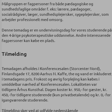
Målgruppen er fagpersoner fra både pædagogiske og
sundhedsfaglige områder f. eks: lærere, pædagoger,
socialrådgiver, læger, sundhedsplejersker, sygeplejersker, som
arbejder professionelt med omsorg.
Denne temadag er en undervisningsdag for vores studerende på
den 4-årige psykoterapeutiske uddannelse. Andre interesserede
fagpersoner kan købe en plads.
Tilmelding
Temadagen afholdes i Konferencesalen (Storcenter Nord),
Finlandsgade 17, 8200 Aarhus N. Kaffe, the og vand er inkluderet
i temadagens pris. Frokost og øvrig forplejing kan købes i
umiddelbar nærhed af Konferencesalen.​ Lokaliteten var
tidligere Århus Kunsthal. Dagen koster kr. 950,- for gæster, kr.
450,- for tidligere studerende (kun privatbetalende) og kr. 0,- for
igangværende studerende.
Tilmelding sker ved at udfylde nedenstående