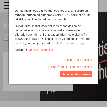
Denne hjemmeside anvender cookies til at analysere og
forbedre brugen og brugeroplevelsen. En cookie er en lille
tekstfil, som bliver lagret på din computer.
Næste holdstart
Hvis du ikke ønsker, at der bliver lagt cookies på din
computer, eller hvis du ønsker at slette cookies, der
27. august 2027
allerede ligger der, er fremgangsmåden lidt forskellig fra
browser til browser. Du kan finde en vejledning til, hvordan
du skal gøre på hjemmesiden:
http://minecookies.org/
Læs også
Vores cookiepolitik
Bestil
Acceptér ikke cookies
materiale
Acceptér kun funktionelle cookies
Acceptér alle cookies
*
*
*