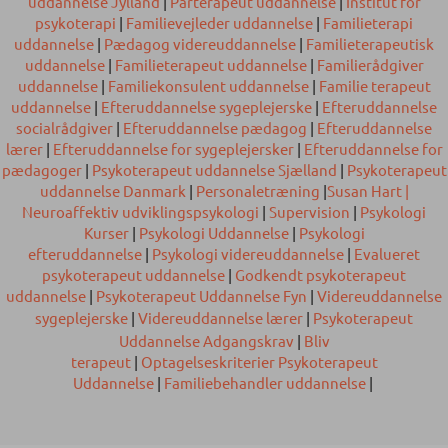
uddannelse Jylland
|
Parterapeut uddannelse
|
Institut for
psykoterapi
|
Familievejleder uddannelse
|
Familieterapi
uddannelse
|
Pædagog videreuddannelse
|
Familieterapeutisk
uddannelse
|
Familieterapeut uddannelse
|
Familierådgiver
uddannelse
|
Familiekonsulent uddannelse
|
Familie terapeut
uddannelse
|
Efteruddannelse sygeplejerske
|
Efteruddannelse
socialrådgiver
|
Efteruddannelse pædagog
|
Efteruddannelse
lærer
|
Efteruddannelse for sygeplejersker
|
Efteruddannelse for
pædagoger
|
Psykoterapeut uddannelse Sjælland
|
Psykoterapeut
uddannelse Danmark
|
Personaletræning
|
Susan Hart |
Neuroaffektiv udviklingspsykologi
|
Supervision
|
Psykologi
Kurser
|
Psykologi Uddannelse
|
Psykologi
efteruddannelse
|
Psykologi videreuddannelse
|
Evalueret
psykoterapeut uddannelse
|
Godkendt psykoterapeut
uddannelse
|
Psykoterapeut Uddannelse Fyn
|
Videreuddannelse
sygeplejerske
|
Videreuddannelse lærer
|
Psykoterapeut
Uddannelse Adgangskrav
|
Bliv
terapeut
|
Optagelseskriterier Psykoterapeut
Uddannelse
|
Familiebehandler uddannelse
|