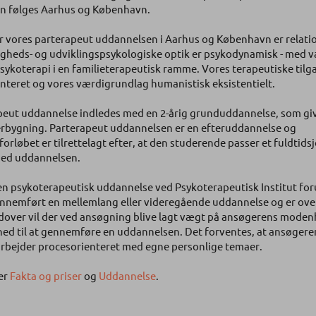
an følges Aarhus og København.
r vores parterapeut uddannelsen i Aarhus og København er relatio
igheds- og udviklingspsykologiske optik er psykodynamisk - med 
sykoterapi i en familieterapeutisk ramme. Vores terapeutiske tilg
nteret og vores værdigrundlag humanistisk eksistentielt.
peut uddannelse indledes med en 2-årig grunduddannelse, som giv
verbygning. Parterapeut uddannelsen er en efteruddannelse og
orløbet er tilrettelagt efter, at den studerende passer et fuldtidsj
ed uddannelsen.
n psykoterapeutisk uddannelse ved Psykoterapeutisk Institut foru
ennemført en mellemlang eller videregående uddannelse og er over
over vil der ved ansøgning blive lagt vægt på ansøgerens moden
ed til at gennemføre en uddannelsen. Det forventes, at ansøgeren 
rbejder procesorienteret med egne personlige temaer.
er
Fakta og priser
og
Uddannelse
.