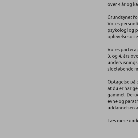
over 4 år og k
Grundsynet fo
Vores personl
psykologi og p
oplevelsesorie
Vores partera
3. og 4. års o
undervisningsf
sideløbende m
Optagelse på e
at du er har g
gammel. Derud
evne og parath
uddannelsen a
Læs mere und