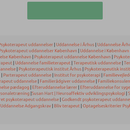
Psykoterapeut uddannelser
|
Uddannelse i Århus
|
Uddannelse Årh
Psykoterapeut uddannelser København
|
Uddannelse i København
nelse København
|
Psykoterapeut uddannelse København
|
Psykote
rapeut
|
Uddannelse familieterapeut
|
Terapeutisk uddannelse
|
Te
dannelse
|
Psykoterapeutisk institut Århus
|
Psykoterapeutisk insti
d
|
Parterapeut uddannelse
|
Institut for psykoterapi
|
Familievejle
erapeut uddannelse
|
Familierådgiver uddannelse
|
Familiekonsule
nelse pædagog
|
Efteruddannelse lærer
|
Efteruddannelse for syge
rsonaletræning
|
Susan Hart | Neuroaffektiv udviklingspsykologi
|
S
ret psykoterapeut uddannelse
|
Godkendt psykoterapeut uddanne
 Uddannelse Adgangskrav
|
Bliv terapeut
|
Optagelseskriterier Ps