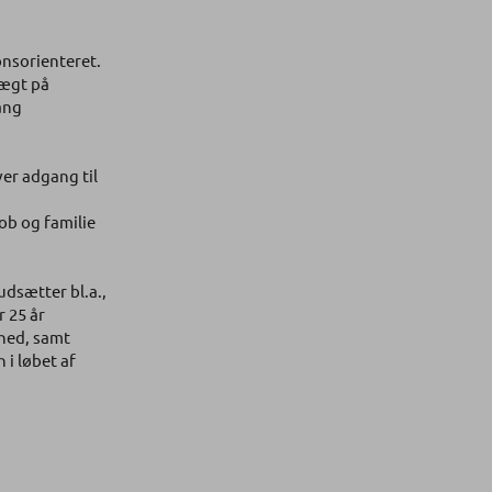
nsorienteret.
vægt på
ang
er adgang til
ob og familie
dsætter bl.a.,
 25 år
hed, samt
i løbet af