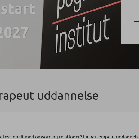
start
2027
*
*
*
*
*
*
rapeut uddannelse
*
rofessionelt med omsorg og relationer? En parterapeut uddannels