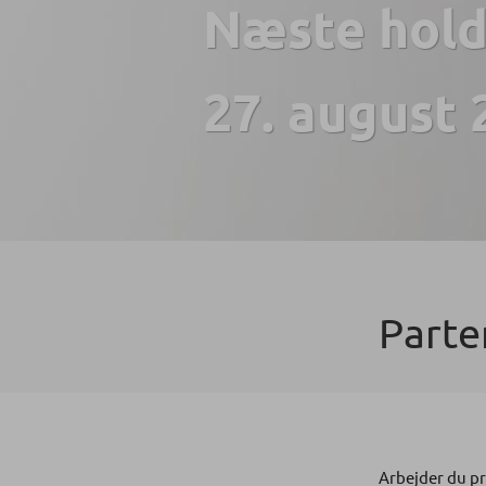
Næste hold
27. august 
Parte
Arbejder du p