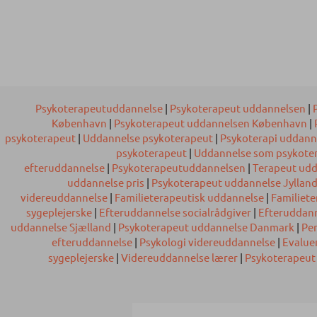
Psykoterapeutuddannelse
|
Psykoterapeut uddannelsen
|
København
|
Psykoterapeut uddannelsen København
|
psykoterapeut
|
Uddannelse psykoterapeut
|
Psykoterapi uddan
psykoterapeut
|
Uddannelse som psykote
efteruddannelse
|
Psykoterapeutuddannelsen
|
Terapeut ud
uddannelse pris
|
Psykoterapeut uddannelse Jyllan
videreuddannelse
|
Familieterapeutisk uddannelse
|
Familiet
sygeplejerske
|
Efteruddannelse socialrådgiver
|
Efteruddan
uddannelse Sjælland
|
Psykoterapeut uddannelse Danmark
|
Pe
efteruddannelse
|
Psykologi videreuddannelse
|
Evalue
sygeplejerske
|
Videreuddannelse lærer
|
Psykoterapeut