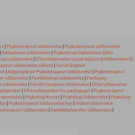
us
|
Psykoterapeut uddannelse
|
Psykoterapeut uddannelse
|
København uddannelse
|
Psykoterapi København
|
Bliv
rapi uddannelse
|
Efteruddannelse socialrådgiver
|
Uddannelse til
rapeut uddannelse Jylland
|
Socialrådgiver
tut
|
Adgangskrav Psykoterapeut Uddannelse
|
Psykoterapeut
der uddannelse
|
Familieterapi uddannelse
|
Pædagog
nt uddannelse
|
Familie terapeut uddannelse
|
Efteruddannelse
plejersker
|
Efteruddannelse for pædagoger
|
Psykoterapeut
upervision
|
Psykologi Kurser
|
Psykologi Uddannelse
|
Psykologi
lse
|
Psykoterapeut Uddannelse Fyn
|
Videreuddannelse
ykoterapeut Uddannelse
|
Familiebehandler uddannelse
|