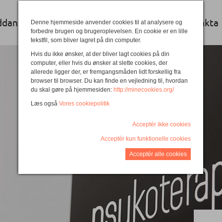
ddannelse
Undervisere
Semesterplaner
Fakta
Denne hjemmeside anvender cookies til at analysere og
forbedre brugen og brugeroplevelsen. En cookie er en lille
tekstfil, som bliver lagret på din computer.
Hvis du ikke ønsker, at der bliver lagt cookies på din
computer, eller hvis du ønsker at slette cookies, der
allerede ligger der, er fremgangsmåden lidt forskellig fra
browser til browser. Du kan finde en vejledning til, hvordan
du skal gøre på hjemmesiden:
http://minecookies.org/
Læs også
Vores cookiepolitik
Acceptér ikke cookies
Acceptér kun funktionelle cookies
Acceptér alle cookies